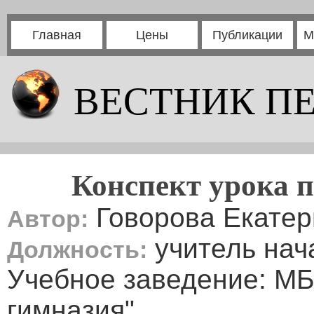
Главная
Цены
Публикации
М
ВЕСТНИК П
Конспект урока п
Говорова Екате
Автор:
учитель нач
Должность:
Учебное заведение: М
гимназия"