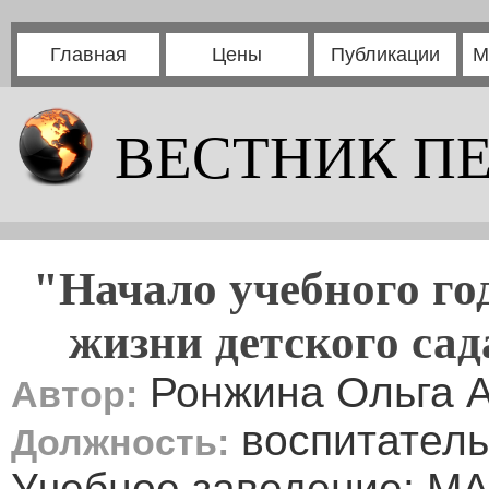
Главная
Цены
Публикации
М
ВЕСТНИК П
"Начало учебного год
жизни детского сад
Ронжина Ольга 
Автор:
воспитатель
Должность:
Учебное заведение: М