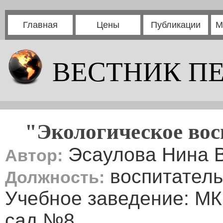
Главная
Цены
Публикации
М
ВЕСТНИК П
"Экологическое во
Эсаулова Нина 
Автор:
воспитател
Должность:
Учебное заведение: МК
сад №8