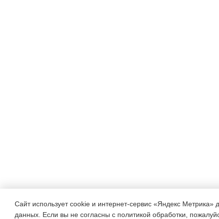
воспитывает логику мысли, 
развития мышления и речи
Каждое знакомство с приро
детского ума, творчества, 
яркость, красота природы,
зависимостей обеспечиваю
понимания детьми и оказ
влияние на совершенство
деятельности мышления. Р
правильно определять сло
временную зависимость, п
Сайт использует cookie и интернет-сервис «Яндекс Метрика» 
данных. Если вы не согласны с политикой обработки, пожалуйст