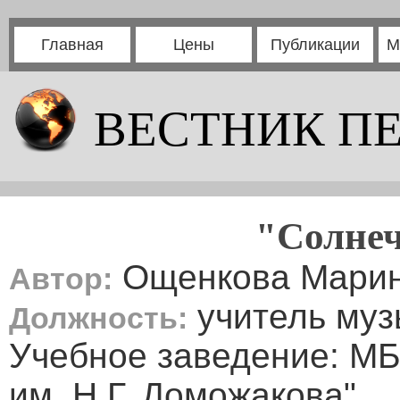
Главная
Цены
Публикации
М
ВЕСТНИК П
"Солнеч
Ощенкова Марин
Автор:
учитель муз
Должность:
Учебное заведение: М
им. Н.Г. Доможакова"