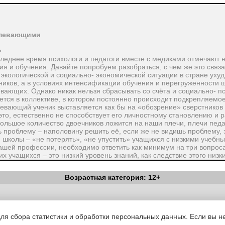
спевающими
»
следнее время психологи и педагоги вместе с медиками отмечают 
я и обучения. Давайте попробуем разобраться, с чем же это свя
 экологической и социально- экономической ситуации в стране уху
ников, а в условиях интенсификации обучения и перегруженности
евающих. Однако никак нельзя сбрасывать со счёта и социально- п
ется в коллективе, в котором постоянно происходит подкрепляемо
евающий ученик выставляется как бы на «обозрение» сверстников
это, естественно не способствует его личностному становлению и 
 большое количество двоечников ложится на наши плечи, плечи пед
 проблему – наполовину решить её, если же не видишь проблему, эт
школы – «не потерять», «не упустить» учащихся с низкими учебн
 нашей профессии, необходимо ответить как минимум на три вопроса
 учащихся – это низкий уровень знаний, как следствие этого низк
твие познавательного интереса, не сформированы элементарные о
дхода с психологической и педагогической (в плане обучения) точ
Возрастная категория: 12+
редметника, дети, в основном, из асоциальных семей, отсутствие 
роков без уважительной причины, что приводит к отсутствию систе
теллекта. Отставание ученика в усвоении конкретного учебного пр
Вестник Педагога
|
Об издании
|
Условия
|
Политика конфиденциал
вень умственного развития.
уведомления
|
Контакты
сть. Частые заболевания. Пропуски занятий. Органические наруше
для сбора статистики и обработки персональных данных. Если вы не
ется: Не умеет устанавливать причинно-следственные связи. Учиты