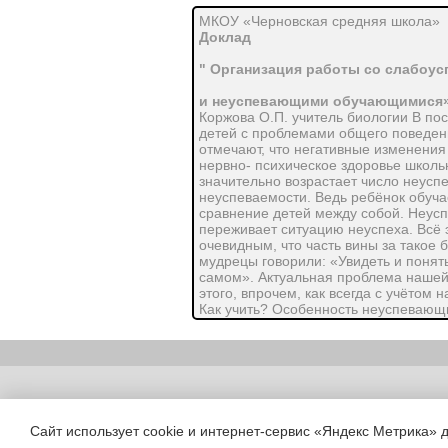
МКОУ «Черновская средняя школа»
Доклад
" Организация работы со слабоу
и неуспевающими обучающимися
Коржова О.П. учитель биологии В по
детей с проблемами общего поведени
отмечают, что негативные изменения
нервно- психическое здоровье школь
значительно возрастает число неусп
неуспеваемости. Ведь ребёнок обуча
сравнение детей между собой. Неусп
переживает ситуацию неуспеха. Всё 
очевидным, что часть вины за такое
мудрецы говорили: «Увидеть и понять
самом». Актуальная проблема нашей 
этого, впрочем, как всегда с учётом
Как учить? Особенность неуспевающих
интеллектуального развития, отсутс
учащиеся требуют индивидуального по
родителей как союзников учителя – п
стороны учащихся, частые пропуски у
следствие этого - низкий уровень ин
Copyright (c) |
следующим признакам: 1. Низкий уро
Причины: Педагогическая запущенно
Сайт использует cookie и интернет-сервис «Яндекс Метрика» 
системы и головного мозга. Проявля