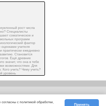
неуклонный рост числа
зано? Специалисты
дшают соматическое и
 школьных программ
сихологический фактор
е оценками учителя
 и практически ежедневно
развитию. Становится
агогов. Ещё древние
о значит, что она в тебе
ыми возможностями. Для
: Кого учить? Чему учить?
ий уровень
рганизационные навыки,
ки зрения, нет опоры на
адекватной самооценки со
мы в знаниях и как
едмета можно обнаружить по
ьности
|
E-mail
ния центральной нервной
 согласны с политикой обработки,
вать все признаки предмета
Принять