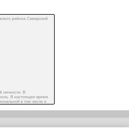
вского района Самарской
й личности. В
роль. В настоящее время
ональной в том числе и
тания учащихся.
ь и ценить произведения
в этих целях возможности
ения, эстетики, имеющих
ленного и
ьности
|
E-mail