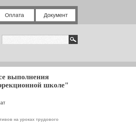
Оплата
Документ
ссе выполнения
оррекционной школе"
нат
тивов на уроках трудового