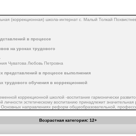
ьная (коррекционная) школа-интернат с. Малый Толкай Похвистне
дставлений в процессе
вов на уроках трудового
»
ения Чуватова Любовь Петровна
их представлений в процессе выполнения
х трудового обучения в коррекционной
еменной коррекционной школой -воспитание гармонически развито
й личности эстетическому воспитанию принадлежит значительная 
 в Основных направлениях реформ общеобразовательной, професси
ое улучшение художественного образования и эстетического воспи
асного, формировать высокие эстетические вкусы, умение понимат
Возрастная категория: 12+
тектуры, красоту и богатство родной природы. Лучше использовать 
о литературы, музыки изобразительного искусства, трудового обуч
ельную силу». Эстетическое воспитание — это процесс целенаправ
Вестник Педагога
|
Об издании
|
Условия
|
Политика конфиденциал