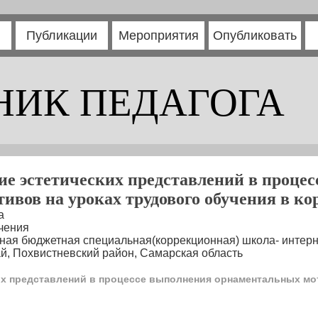
Публикации
Мероприятия
Опубликовать
НИК ПЕДАГОГА
е эстетических представлений в проце
ивов на уроках трудового обучения в к
а
учения
нная бюджетная специальная(коррекционная) школа- интер
й, Похвистневский район, Самарская область
х представлений в процессе выполнения орнаментальных мо