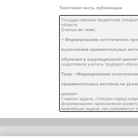
Текстовая часть публикации
Государственная бюджетная специал
области
Статья по теме:
« Формирование эстетических пре
выполнения орнаментальных моти
обучения в коррекционной школе
подготовила учитель трудового обуч
Тема: «Формирование эстетическ
орнаментальных мотивов на урока
школе»
Главная задача, стоящая перед совр
формировании гармонически развито
важнейшая задача, как указывается
коррекционной школы, - «значительн
Необходимо развивать чувство прекр
искусства, памятники истории и архи
каждого учебного предмета, особенн
большую познавательную и воспитат
Copyright (c) |