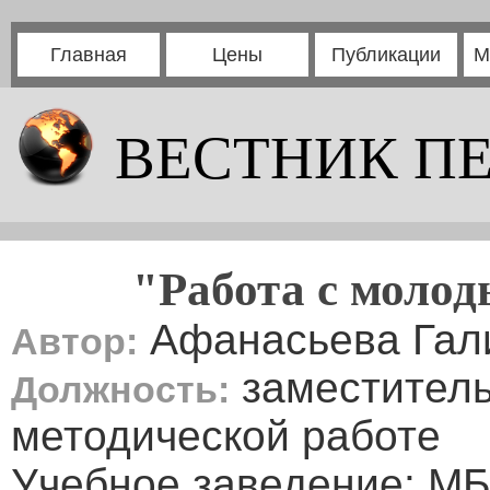
Главная
Цены
Публикации
М
ВЕСТНИК П
"Работа с моло
Афанасьева Гал
Автор:
заместитель
Должность:
методической работе
Учебное заведение: М