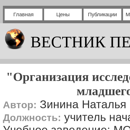
Главная
Цены
Публикации
М
ВЕСТНИК П
"Организация исслед
младшег
Зинина Наталья
Автор:
учитель нач
Должность:
Учебное заведение: М