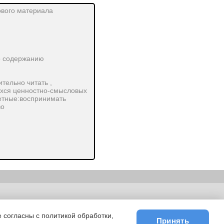
ового материала
о содержанию
тельно читать ,
ихся ценностно-смысловых
етные:воспринимать
во
ьности
|
E-mail
 согласны с политикой обработки,
Принять