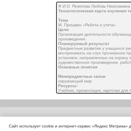
Ф.И.О. Резяпова Любовь Николаевна 
Технологическая карта изучения 
Тема
М. Пришвин «Ребята и утята»
Цели
Организация деятельности обучающ
произведения.
Планируемый результат
Предметные:развитие у учащихся умен
воспринимать на слух прочианное п
установок, направленных на охрану
художественное произведение, работ
Основные понятия
Межпредметные связи
окружающий мир
Ресурсы:
Учебник, презентация, карточки для 
Организация
пространства
Фронтальная работа, индивидуальна
Copyright (c) |
Технология
Сайт использует cookie и интернет-сервис «Яндекс Метрика» 
проведения