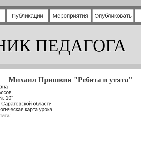
Публикации
Мероприятия
Опубликовать
НИК ПЕДАГОГА
Михаил Пришвин "Ребята и утята"
вна
ассов
№ 10"
, Саратовской области
огическая карта урока
тята"