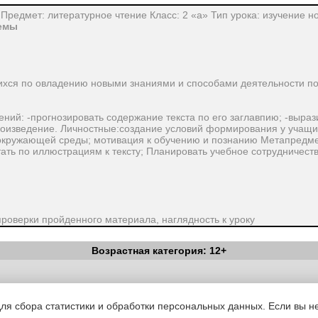
Предмет: литературное чтение Класс: 2 «а» Тип урока: изучение н
темы
ихся по овладению новыми знаниями и способами деятельности п
ий: -прогнозировать содержание текста по его заглавпию; -вырази
роизведение. Личностные:создание условий формирования у учащ
 окружающей среды; мотивация к обучению и познанию Метапредм
ать по иллюстрациям к тексту; Планировать учебное сотрудничест
проверки пройденного материала, наглядность к уроку
Возрастная категория: 12+
я работа, парная
Вестник Педагога
|
Об издании
|
Условия
|
Политика конфиденциал
уведомления
|
Контакты
для сбора статистики и обработки персональных данных. Если вы не