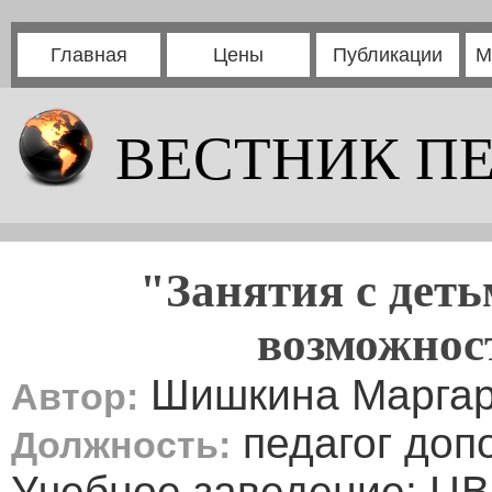
Главная
Цены
Публикации
М
ВЕСТНИК П
"Занятия с дет
возможнос
Шишкина Маргар
Автор:
педагог доп
Должность:
Учебное заведение: ЦВ