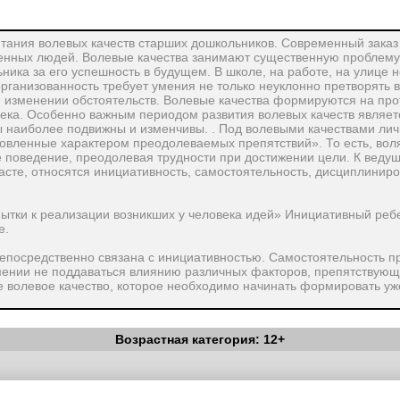
итания волевых качеств старших дошкольников. Современный заказ
венных людей. Волевые качества занимают существенную проблему 
ника за его успешность в будущем. В школе, на работе, на улице
рганизованность требует умения не только неуклонно претворять в
 изменении обстоятельств. Волевые качества формируются на про
ека. Особенно важным периодом развития волевых качеств является
ы наиболее подвижны и изменчивы. . Под волевыми качествами ли
овленные характером преодолеваемых препятствий». То есть, вол
е поведение, преодолевая трудности при достижении цели. К веду
е, относятся инициативность, самостоятельность, дисциплиниров
ытки к реализации возникших у человека идей» Инициативный реб
е.
непосредственно связана с инициативностью. Самостоятельность п
мении не поддаваться влиянию различных факторов, препятствую
 волевое качество, которое необходимо начинать формировать уж
т «важную черту характера человека, которая выражается в точн
Возрастная категория: 12+
ленным правилам и требованиям долга» Дисциплинированность — с
вычка, способность, осознанно выполнять установленные в семье и
Вестник Педагога
|
Об издании
|
Условия
|
Политика конфиденциал
уведомления
|
Контакты