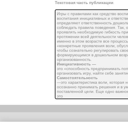
Текстовая часть публикации
Игры с правилами как средство восп
воспитания инициативных и ответст
определяют ответственность дошколь
соблюдать правила поведения. Так, о
проявлять необходимую гибкость при
протяжении всей деятельности челов
именно в этом возрасте все процесс
«конкретные проявления воли, обусл
чтобы сознательно регулировать сво
формирующимся в дошкольном возраст
организованность.
Инициативность —
это «способность предпринимать поп
организовать игру, найти себе заняти
Самостоятельность
—это характеристика воли, которая 
осознанно принимать решения и в у
поставленной цели. Еще одно важное
это
дисциплинированность.
Под дисциплинированностью понимаю
подчинении своих действий установ
В 6— 7 лет у детей формируется при
правила поведения.
Copyright (c) |
Настойчивость