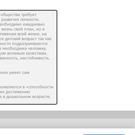
 общества требует
развития личности,
 необходимо ежедневно
 жизнь свой план, но и
тяжении всей жизни, на
 детский возраст так как
чности подразумеваются
я необходима человеку,
щим волевым качествам,
анность, настойчивость,
енок умеет сам
роявляется в «способности
щих достижению
е в дошкольном возрасте,
ом и неуклонном
ложное волевое качество.
 в детском саду нормы и
ьности
|
E-mail