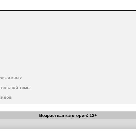
 режимных
ательной темы
видов
Возрастная категория: 12+
Вестник Педагога
|
Об издании
|
Условия
|
Политика конфиденциал
уведомления
|
Контакты