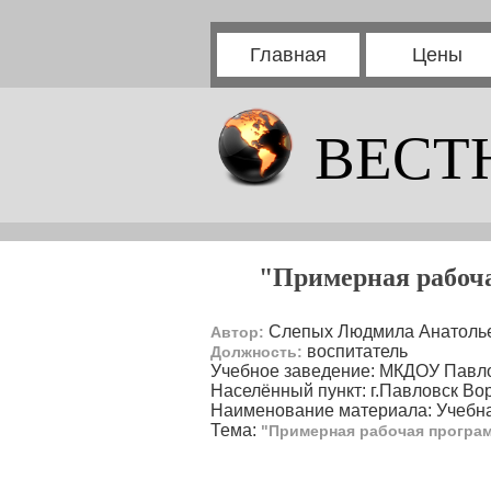
Главная
Цены
ВЕСТ
"Примерная рабоча
Слепых Людмила Анатоль
Автор:
воспитатель
Должность:
Учебное заведение: МКДОУ Павл
Населённый пункт: г.Павловск Во
Наименование материала: Учебн
Тема:
"Примерная рабочая програм