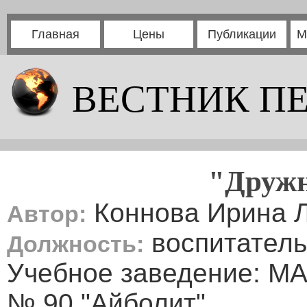
Главная
Цены
Публикации
М
ВЕСТНИК П
"Дружн
Коннова Ирина 
Автор:
воспитатель
Должность:
Учебное заведение: МА
№ 90 "Айболит"