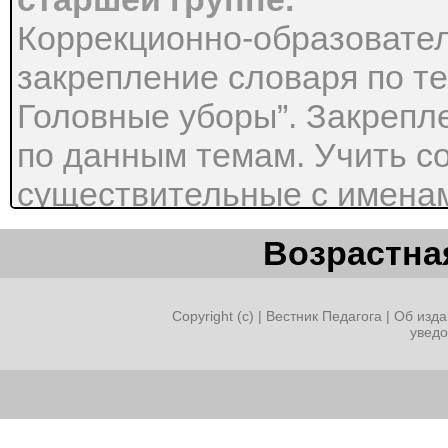
Коррекционно-образовател
закрепление словаря по те
Головные уборы”. Закреп
по данным темам. Учить с
существительные с именам
числе, падеже. Учить сог
Возрастная
существительные с местои
Учить образовывать притя
Copyright (c) |
Вестник Педагога
|
Об изда
увед
Закрепить употребление пре
Упражнять в образовании 
отвечать на заданный воп