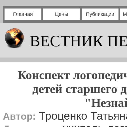
Главная
Цены
Публикации
М
ВЕСТНИК П
Конспект логопедич
детей старшего 
"Незна
Троценко Татьян
Автор: