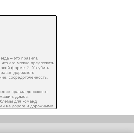
егда – это правила
 что его можно предложить
ровой форме. 2. Углубить
 правил дорожного
ние, сосредоточенность.
учение правил дорожного
 машин, домов;
эмблемы для команд
ями на дороге и дорожными
 на полу впереди зала
сного цветов.