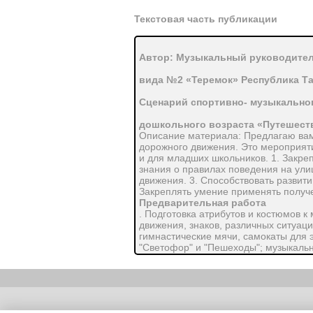
Текстовая часть публикации
Автор: Музыкальный руководител
вида №2 «Теремок» Республика Та
Сценарий спортивно- музыкальног
дошкольного возраста «Путешест
Описание материала: Предлагаю вам 
дорожного движения. Это мероприяти
и для младших школьников. 1. Закре
знания о правилах поведения на ули
движения. 3. Способствовать развит
Закреплять умение применять получе
Предварительная работа
. Подготовка атрибутов и костюмов к
движения, знаков, различных ситуац
гимнастические мячи, самокаты для 
"Светофор" и "Пешеходы"; музыкальн
знаками;, метла для героев.
Оформление зала
. На центральной стене большими в
лежит панно - "пешеходный переход",
Действующие лица.