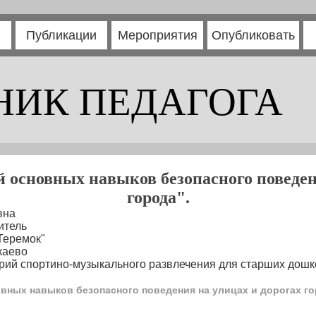
Публикации
Мероприятия
Опубликовать
НИК ПЕДАГОГА
 основных навыков безопасного поведен
города".
вна
итель
Теремок"
каево
ий спортино-музыкального развлечения для старших дошк
вных навыков безопасного поведения на улицах и дорогах го