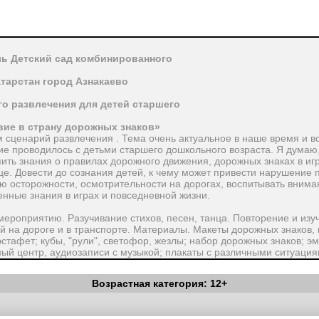
ь Детский сад комбинированного
тарстан город Азнакаево
о развлечения для детей старшего
вие в страну дорожных знаков»
сценарий развлечения . Тема очень актуальное в наше время и вс
е проводилось с детьми старшего дошкольного возраста. Я думаю,
пить знания о правилах дорожного движения, дорожных знаках в иг
це. Довести до сознания детей, к чему может привести нарушение
ию осторожности, осмотрительности на дорогах, воспитывать внима
нные знания в играх и повседневной жизни.
 мероприятию. Разучивание стихов, песен, танца. Повторение и из
ий на дороге и в транспорте. Материалы. Макеты дорожных знаков,
эстафет; кубы, "рули", светофор, жезлы; набор дорожных знаков; 
ый центр, аудиозаписи с музыкой; плакаты с различными ситуаци
Возрастная категория: 12+
ырезанными буквами написано "ДОРОЖНАЯ АЗБУКА", макет города,
 светофор, по всему залу развешаны шары зеленого, желтого и кра