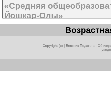
«Средняя общеобразоват
Йошкар-Олы»
Возрастная
Программа рассмотрена 
заседании методического
Copyright (c) |
Вестник Педагога
|
Об изда
увед
заседании методическог
утверждена заместителе
по УВР.
Рабочая программа по техн