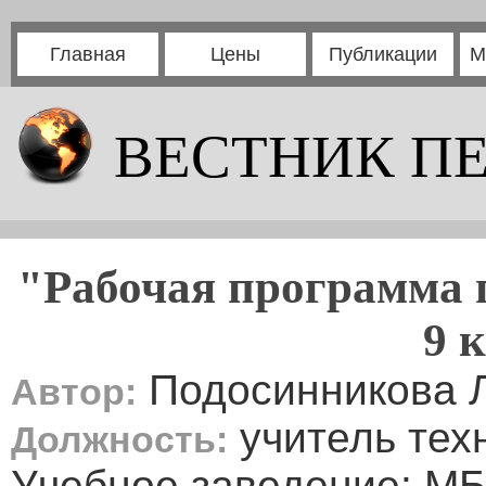
Главная
Цены
Публикации
М
ВЕСТНИК П
"Рабочая программа п
9 
Подосинникова 
Автор:
учитель тех
Должность:
Учебное заведение: М