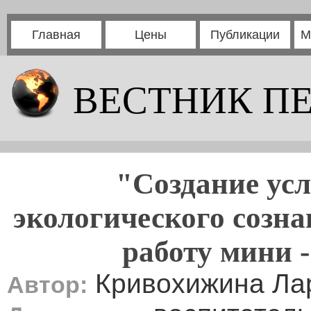
Главная
Цены
Публикации
М
ВЕСТНИК П
"Создание усл
экологического созна
работу мини 
Кривохижина Ла
Автор: