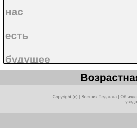
нас
есть
будущее
Возрастная
!
Copyright (c) |
Вестник Педагога
|
Об изда
увед
Создание
условий