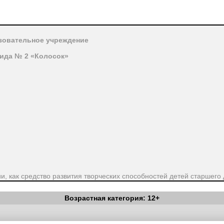
зовательное учреждение
ида № 2 «Колосок»
, как средство развития творческих способностей детей старшего
Возрастная категория: 12+
Вестник Педагога
|
Об издании
|
Условия
|
Политика конфиденциал