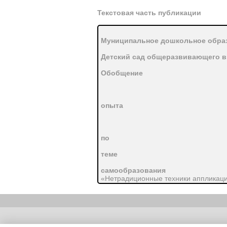
Текстовая часть публикации
Муниципальное дошкольное обра
Детский сад общеразвивающего в
Обобщение
опыта
по
теме
самообразования
«Нетрадиционные техники аппликации
Автор:
воспитатель
Кузьменкова Л.Г.
Copyright (c) |