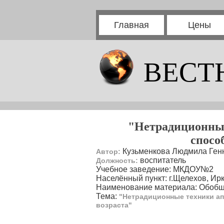
Главная
Цены
ВЕСТ
"Нетрадиционные
спосо
Кузьменкова Людмила Ген
Автор:
воспитатель
Должность:
Учебное заведение: МКДОУ№2
Населённый пункт: г.Щелехов, Ирк
Наименование материала: Обобщ
Тема:
"Нетрадиционные техники ап
возраста"