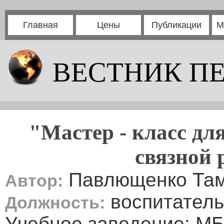
Главная
Цены
Публикации
М
ВЕСТНИК П
"Мастер - класс дл
связной 
Павлющенко Там
Автор:
воспитатель
Должность:
Учебное заведение: М