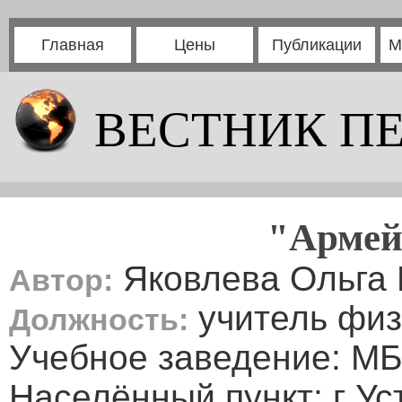
Главная
Цены
Публикации
М
ВЕСТНИК П
"Армей
Яковлева Ольга
Автор:
учитель физ
Должность:
Учебное заведение: 
Населённый пункт: г Ус