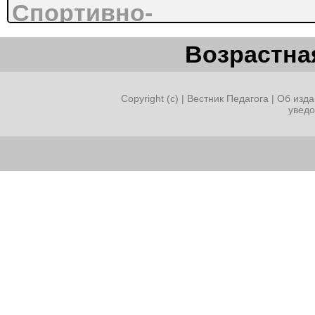
Спортивно-
Возрастная
оздоровительное
Copyright (c) |
Вестник Педагога
|
Об изда
увед
Духовно-
нравственное
Социальное
общеинтелектуальное