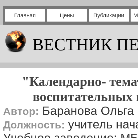
Главная
Цены
Публикации
М
ВЕСТНИК П
"Календарно- тема
воспитательных 
Баранова Ольга 
Автор:
учитель нач
Должность:
Учебное заведение: М