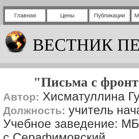
Главная
Цены
Публикации
М
ВЕСТНИК П
"Письма с фрон
Хисматуллина Г
Автор:
учитель нач
Должность:
Учебное заведение: 
с.Серафимовский