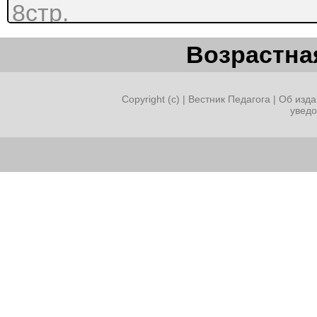
8стр.
Литература……………
Возрастная
Приложение 2
Copyright (c) |
Вестник Педагога
|
Об изда
увед
Введение
Дорогая моя, на передне
Спят в окопах друзья, ти
Дорогая моя, поцелуй ты