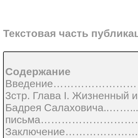
Текстовая часть публика
Содержание
Введение………………
3стр. Глава І. Жизненный 
Бадрея Салаховича..……...5
письма………………………
Заключение…………