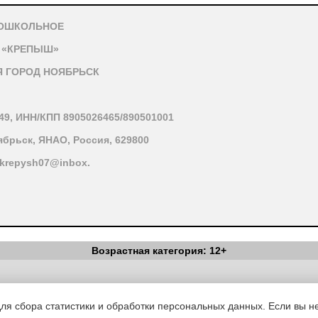
ДОШКОЛЬНОЕ
 «КРЕПЫШ»
 ГОРОД НОЯБРЬСК
49, ИНН/КПП 8905026465/890501001
ябрьск, ЯНАО, Россия, 629800
: krepysh07@inbox.
Возрастная категория: 12+
г, Я твой Друг и ты мой Друг, Крепко за руки возьмемся, И друг дру
нем темно и невесело? Потому что папа с мамой решили поменяться
лодные, т.к. папа не умеет готовит обед. - А кто умеет готовить обе
Вестник Педагога
|
Об издании
|
Условия
|
Политика конфиденциал
тому что мама не умеет делать неисправный свет (электричество). 
уведомления
|
Контакты
оможет им? А давайте мы поможем им. Пошлите скорее. У дома есть
для сбора статистики и обработки персональных данных. Если вы не
о б открыть его смог? Тут-тук, тук-тук, тук-тук, тук, открывайте я в