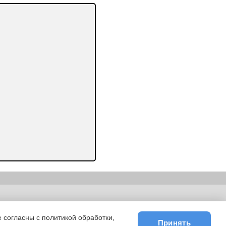
гу улыбнемся. Ход занятия:
 делами по дому, но у них
д? (правильно - мама).
ьности
|
E-mail
-А кто сможет починить
 крыша, У дома есть окна,
 согласны с политикой обработки,
аш друг. -Давайте поможем в
Принять