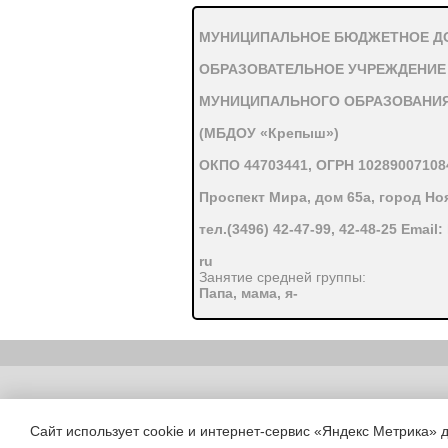
МУНИЦИПАЛЬНОЕ БЮДЖЕТНОЕ 
ОБРАЗОВАТЕЛЬНОЕ УЧРЕЖДЕНИЕ
МУНИЦИПАЛЬНОГО ОБРАЗОВАНИЯ
(МБДОУ «Крепыш»)
ОКПО 44703441, ОГРН 10289007108
Проспект Мира, дом 65а, город Но
тел.(3496) 42-47-99, 42-48-25 Email
ru
Занятие средней группы:
Папа, мама, я-
дружная семья.
Составила: Черная Е.Ю.
Орг.момент. Собрались все дети в кру
Что за домик тут стоит? И почему в 
ничего не получается. Детки сидят го
Copyright (c) |
Смотрите, детки сидят в темноте, по
свет? (правильно - папа). -Кто же п
Сайт использует cookie и интернет-сервис «Яндекс Метрика» 
У дома есть дверь, на двери замок. Кт