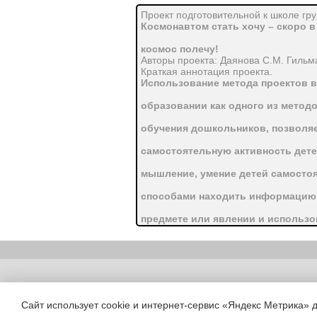
Проект подготовительной к школе гр
Космонавтом стать хочу – скоро в
космос полечу!
Авторы проекта: Даянова С.М. Гильма
Краткая аннотация проекта.
Использование метода проектов 
образовании как одного из метод
обучения дошкольников, позволя
самостоятельную активность дете
мышление, умение детей самосто
способами находить информацию
предмете или явлении и использо
создания новых объектов действи
делает образовательную систему
Copyright (c) |
активного участия родителей.
Сайт использует cookie и интернет-сервис «Яндекс Метрика» 