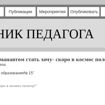
Публикации
Мероприятия
Опубликовать
НИК ПЕДАГОГА
манавтом стать хочу- скоро в космос пол
вна
р образования№ 15"
оро в космос полечу!"