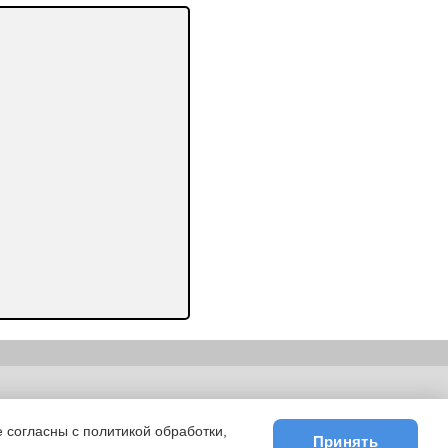
ьности
|
E-mail
 согласны с политикой обработки,
Принять