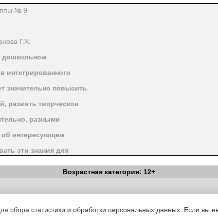
уппы № 9
нова Г.Х.
в дошкольном
ов интегрированного
ет значительно повысить
й, развить творческое
ятельно, разными
 об интересующем
вать эти знания для
тельности. А так же
Возрастная категория: 12+
 ДОУ открытой для
Вестник Педагога
|
Об издании
|
Условия
|
Политика конфиденциал
уведомления
|
Контакты
для сбора статистики и обработки персональных данных. Если вы не