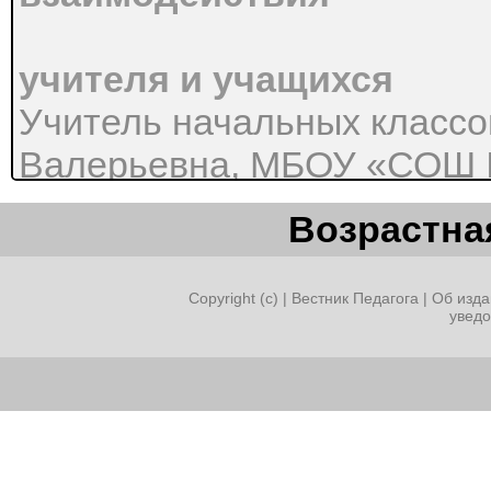
учителя и учащихся
Учитель начальных классо
Валерьевна, МБОУ «СОШ 
Урок математики во 2 кл
Возрастная
меньше в …»
Copyright (c) |
Вестник Педагога
|
Об изда
увед
Тип урока
Урок открытия нового знан
деятельностного метода)
Дидактическая