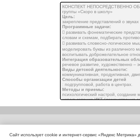
КОНСПЕКТ НЕПОСРЕДСТВЕННО ОБРАЗ
группы «Скоро в школу»
Цель:
закрепление представлений о звуках 
Программные задачи:
 развивать фонематические предста
словам и схемам, подбирать против
 развивать словесно-логическое мыш
моделировать буквы из различного м
воспитывать доброжелательное отнош
Интеграция образовательных обл
речевое развитие, художественно – э
Виды детской деятельности:
коммуникативная, продуктивная, дви
Способы организации детей
: подгрупповой, работа в центрах.
Методы и приемы:
психологический настрой, создание 
использование ИКТ (демонстрация сл
букв, вопросы к детям, использован
Оборудование:
мультимедийный проектор, экран, пре
салфетки.
Словарная работа:
Copyright (c) |
звук, буква, слог, слово, предложен
Предварительная работа:
Сайт использует cookie и интернет-сервис «Яндекс Метрика» 
отгадывание загадок, индивидуальна