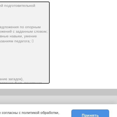
 подготовительной
предложения по опорным
ожений с заданным словом;
ивные навыки, умение
азаниям педагога; 
ние загадок),
рование букв, печатание
уктор, пластилин, влажные
ьности
|
E-mail
 согласны с политикой обработки,
Принять
лов на слоги,