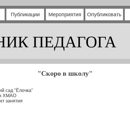
Публикации
Мероприятия
Опубликовать
НИК ПЕДАГОГА
"Скоро в школу"
й сад "Ёлочка"
ях ХМАО
кт занятия