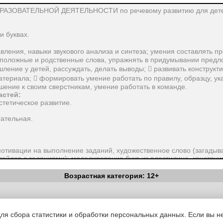
ОВАТЕЛЬНОЙ ДЕЯТЕЛЬНОСТИ по речевому развитию для детей
и буквах.
вления, навыки звукового анализа и синтеза; умения составлять 
оположные и родственные слова, упражнять в придумывании предл
ление у детей, рассуждать, делать выводы;  развивать конструкт
атериала;  формировать умение работать по правилу, образцу, ук
ение к своим сверстникам, умение работать в команде.
астей:
стетическое развитие.
гательная.
мотивации на выполнение заданий, художественное слово (загадыва
айдов с заданиями); моделирование букв из пластилина, конструи
ие опорных схем, поощрение.
Возрастная категория: 12+
зентация, карточки с заданиями, силуэты букв, карандаши, констр
Вестник Педагога
|
Об издании
|
Условия
|
Политика конфиденциал
ие, родственные и противоположные слова.
уведомления
|
Контакты
для сбора статистики и обработки персональных данных. Если вы не
я работа по совершенствованию звукового анализа слов; деление с