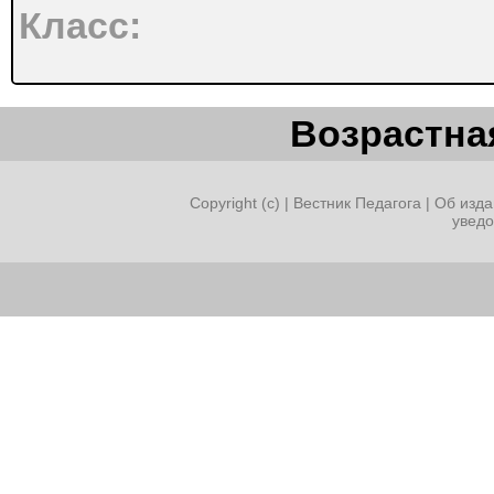
Класс:
Возрастная
2
Copyright (c) |
Вестник Педагога
|
Об изда
увед
Время:
30 минут (+ 10 минут (са