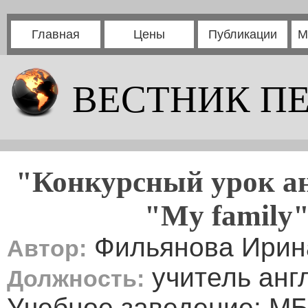
Главная
Цены
Публикации
М
ВЕСТНИК П
"Конкурсный урок ан
"My family"
Фильянова Ирин
Автор:
учитель анг
Должность:
Учебное заведение: М