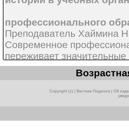
профессионального обр
Преподаватель Хаймина Н
Современное профессиона
переживает значительные 
уже длительный период. 
Возрастная
должен обладать как общи
профессиональными [10]. 
Copyright (c) |
Вестник Педагога
|
Об изда
увед
профессионального образов
пришла к выводу: предмет
характера, современному 