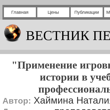
Главная
Цены
Публикации
М
ВЕСТНИК П
"Применение игровы
истории в уче
профессиональ
Хаймина Натали
Автор: