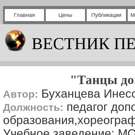
Главная
Цены
Публикации
М
ВЕСТНИК П
"Танцы до
Буханцева Инесс
Автор:
педагог доп
Должность:
образования,хореогра
Учебное заведение: МО