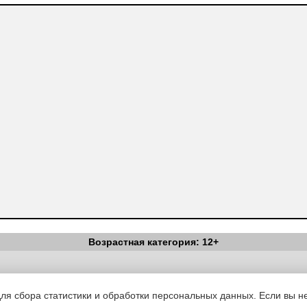
Возрастная категория: 12+
Вестник Педагога
|
Об издании
|
Условия
|
Политика конфиденциал
уведомления
|
Контакты
для сбора статистики и обработки персональных данных. Если вы не