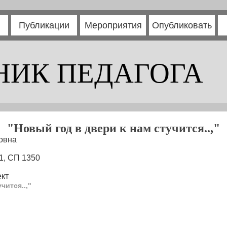
Публикации
Мероприятия
Опубликовать
НИК ПЕДАГОГА
"Новый год в двери к нам стучится..,"
овна
1, СП 1350
кт
чится..,"