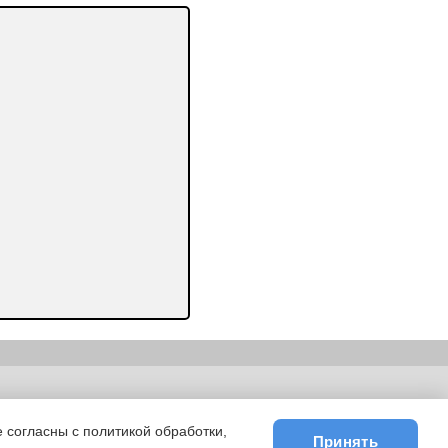
ьности
|
E-mail
 согласны с политикой обработки,
Принять