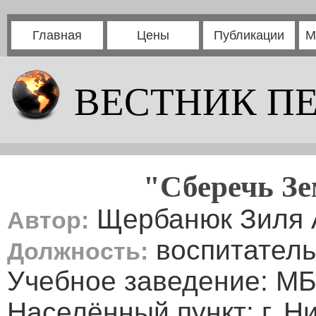
Главная
Цены
Публикации
М
ВЕСТНИК П
"Сберечь Зе
Щербанюк Зиля 
Автор:
воспитатель
Должность:
Учебное заведение: М
Населённый пункт: г. 