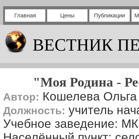
Главная
Цены
Публикации
М
ВЕСТНИК П
"Моя Родина - Р
Кошелева Ольга
Автор:
учитель нач
Должность:
Учебное заведение: М
Населённый пункт: сел