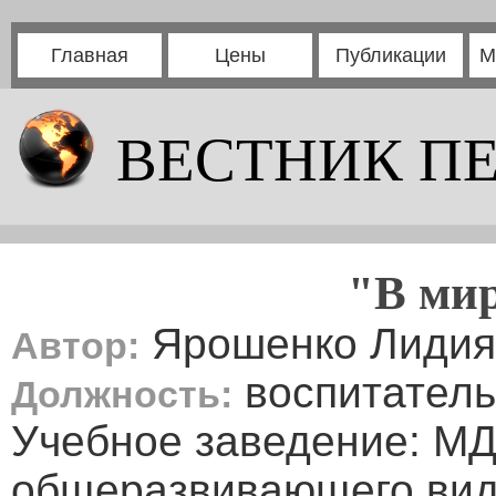
Главная
Цены
Публикации
М
ВЕСТНИК П
"В мир
Ярошенко Лидия
Автор:
воспитатель
Должность:
Учебное заведение: М
общеразвивающего вид