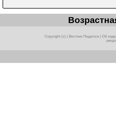
Возрастная
Copyright (c) |
Вестник Педагога
|
Об изда
увед