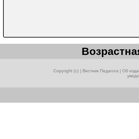
Возрастная
Copyright (c) |
Вестник Педагога
|
Об изда
увед