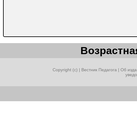
Возрастная
Copyright (c) |
Вестник Педагога
|
Об изда
увед