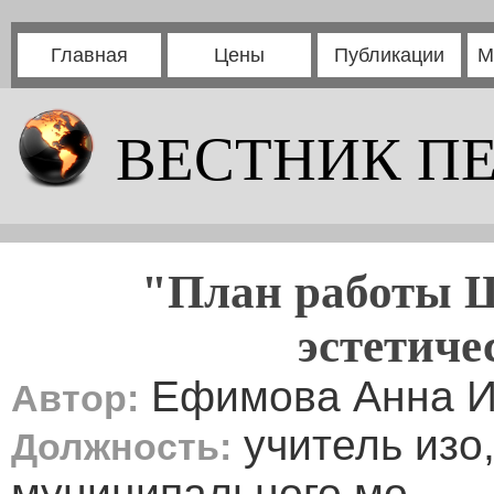
Главная
Цены
Публикации
М
ВЕСТНИК П
"План работы 
эстетиче
Ефимова Анна И
Автор:
учитель изо
Должность:
муниципального мо