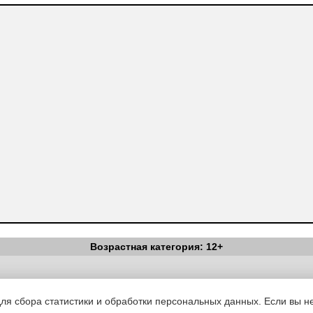
Возрастная категория: 12+
Вестник Педагога
|
Об издании
|
Условия
|
Политика конфиденциал
уведомления
|
Контакты
для сбора статистики и обработки персональных данных. Если вы не