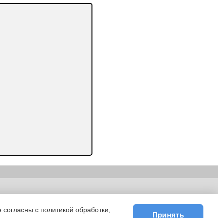
ьности
|
E-mail
 согласны с политикой обработки,
Принять