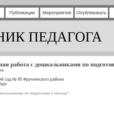
Публикации
Мероприятия
Опубликовать
НИК ПЕДАГОГА
ая работа с дошкольниками по подготов
на
ий сад № 95 Фрунзенского района
бург
я
школьниками по подготовке к письму".