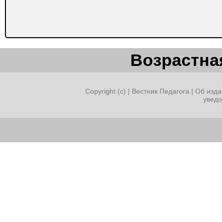
Возрастная
Copyright (c) |
Вестник Педагога
|
Об изда
увед