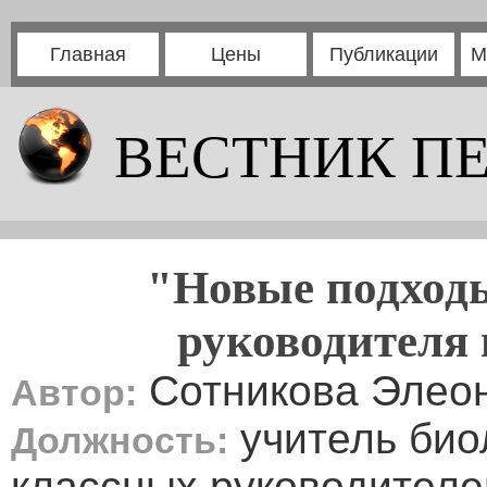
Главная
Цены
Публикации
М
ВЕСТНИК П
"Новые подходы
руководителя
Сотникова Элео
Автор:
учитель био
Должность:
классных руководителе