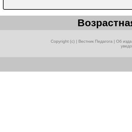
Возрастная
Copyright (c) |
Вестник Педагога
|
Об изда
увед