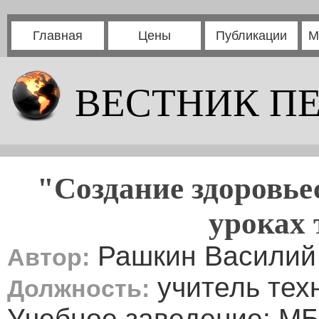
Главная
Цены
Публикации
М
ВЕСТНИК П
"Создание здоровье
уроках 
Рашкин Василий
Автор:
учитель тех
Должность:
Учебное заведение: М