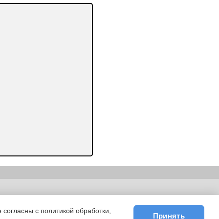
ьности
|
E-mail
 согласны с политикой обработки,
Принять