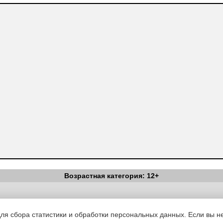
Возрастная категория: 12+
Вестник Педагога
|
Об издании
|
Условия
|
Политика конфиденциал
уведомления
|
Контакты
для сбора статистики и обработки персональных данных. Если вы не