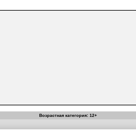
Возрастная категория: 12+
Вестник Педагога
|
Об издании
|
Условия
|
Политика конфиденциал
уведомления
|
Контакты