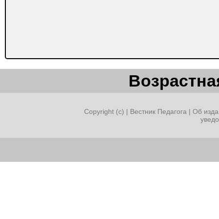
Возрастная
Copyright (c) |
Вестник Педагога
|
Об изда
увед