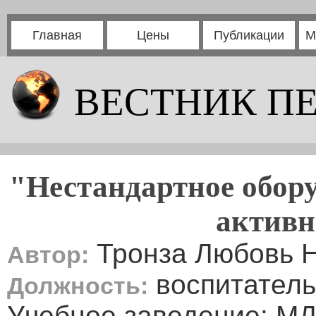
Главная
Цены
Публикации
М
ВЕСТНИК П
"Нестандартное обору
активн
Тронза Любовь 
Автор:
воспитатель
Должность:
Учебное заведение: М