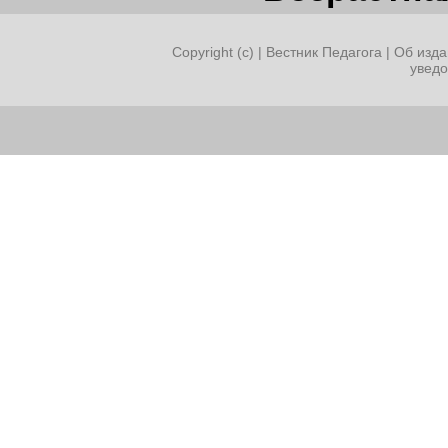
Copyright (c) |
Вестник Педагога
|
Об изда
увед