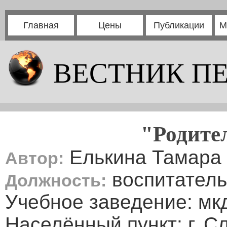
Главная
Цены
Публикации
М
ВЕСТНИК П
"Родите
Елькина Тамара
Автор:
воспитатель
Должность:
Учебное заведение: мкд
Населённый пункт: г. С