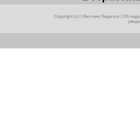
Copyright (c) |
Вестник Педагога
|
Об изда
увед