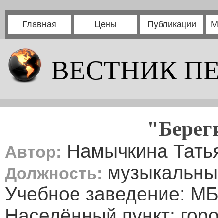
Главная
Цены
Публикации
М
ВЕСТНИК П
"Берег
Намычкина Татья
Автор:
музыкальны
Должность:
Учебное заведение: М
Населённый пункт: горо