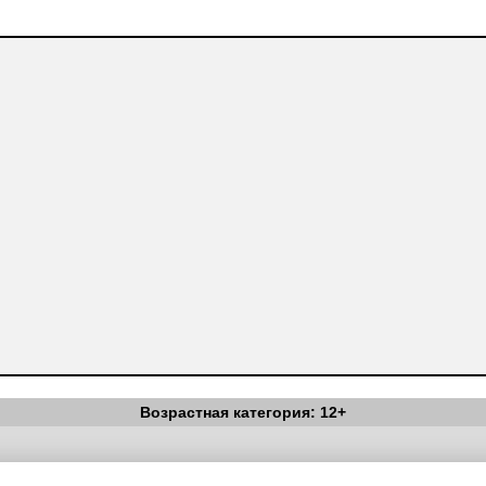
Возрастная категория: 12+
Вестник Педагога
|
Об издании
|
Условия
|
Политика конфиденциал
уведомления
|
Контакты