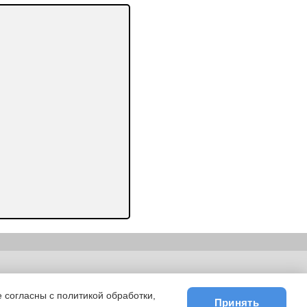
ьности
|
E-mail
 согласны с политикой обработки,
Принять