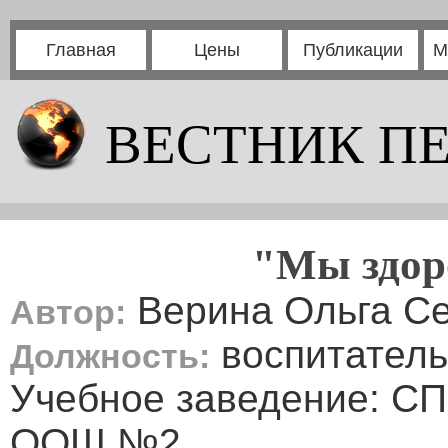
Главная
Цены
Публикации
М
ВЕСТНИК П
"Мы здор
Верина Ольга Се
Автор:
воспитатель
Должность:
Учебное заведение: СП
ООШ №2