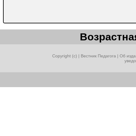
Возрастная
Copyright (c) |
Вестник Педагога
|
Об изда
увед