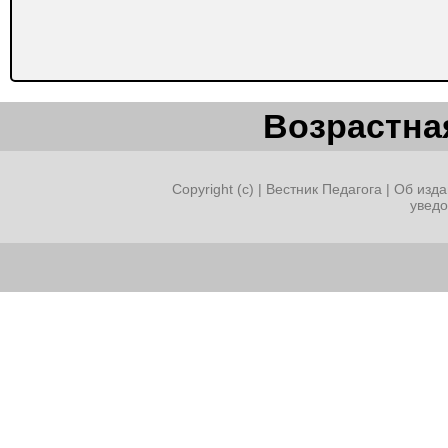
Возрастная
Copyright (c) |
Вестник Педагога
|
Об изда
увед