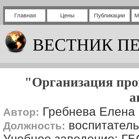
Главная
Цены
Публикации
М
ВЕСТНИК П
"Организация про
а
Гребнева Елена
Автор:
воспитатель
Должность:
Учебное заведение: ГБ