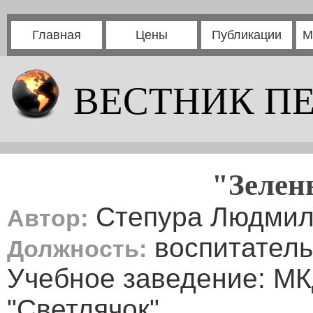
Главная
Цены
Публикации
М
ВЕСТНИК П
"Зелен
Степура Людмил
Автор:
воспитатель
Должность:
Учебное заведение: М
"Светлячок"