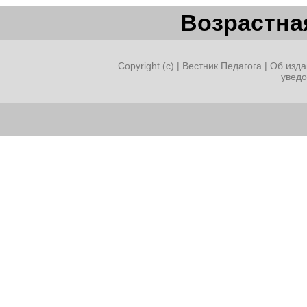
Возрастная
Copyright (c) |
Вестник Педагога
|
Об изда
увед