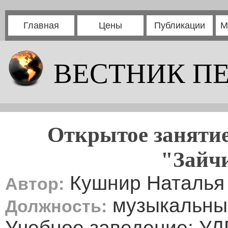
Главная
Цены
Публикации
М
ВЕСТНИК П
Открытое занятие
"Зайч
Кушнир Наталья
Автор:
музыкальны
Должность:
Учебное заведение: У