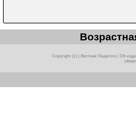
Возрастная
Copyright (c) |
Вестник Педагога
|
Об изда
увед