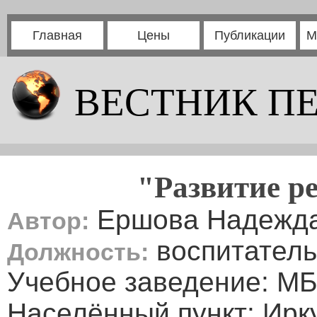
Главная
Цены
Публикации
М
ВЕСТНИК П
"Развитие р
Ершова Надежда
Автор:
воспитатель
Должность:
Учебное заведение: М
Населённый пункт: Ирку