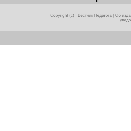
Copyright (c) |
Вестник Педагога
|
Об изда
увед